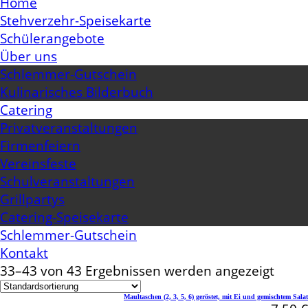
Home
Stehverzehr-Speisekarte
Schülerangebote
Über uns
Schlemmer-Gutschein
Kulinarisches Bilderbuch
Catering
Privatveranstaltungen
Firmenfeiern
Vereinsfeste
Schulveranstaltungen
Grillpartys
Catering-Speisekarte
Schlemmer-Gutschein
Kontakt
33–43 von 43 Ergebnissen werden angezeigt
Maultaschen (2, 3, 5, 6) geröstet, mit Ei und gemischtem Salat