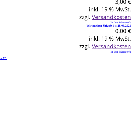
3,00
€
inkl. 19 % MwSt.
zzgl.
Versandkosten
In den Warenkorb
Wir machen Urlaub bis 28.08.2021
0,00
€
inkl. 19 % MwSt.
zzgl.
Versandkosten
In den Warenkorb
←
←
1
2
3
Kontakt
Schlemmereck Plato
Gisela und Thomas Plato
Hauptstraße 1
72654 Neckartenzlingen
Telefon: 0 71 27 / 2 26 13
E-Mail: info@schlemmereck-plato.de
Öffnungszeiten
Mo. – Fr.: 8.30 – 14.00 Uhr
(Sa., So. und Feiertag auf Vorbestellung)
Rechtliches