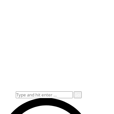
Kontakt
Schlemmereck Plato
Gisela und Thomas Plato
Hauptstraße 1
72654 Neckartenzlingen
Telefon: 0 71 27 / 2 26 13
E-Mail: info@schlemmereck-plato.de
Öffnungszeiten
Mo. – Fr.: 8.30 – 14.00 Uhr
(Sa., So. und Feiertag auf Vorbestellung)
Rechtliches
Datenschutz
Impressum
Widerrufsbelehrung
Allgemeine Geschäftsbedingungen (AGB)
Suche
Search: