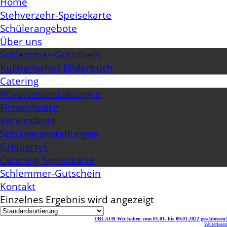
Home
Stehverzehr-Speisekarte
Schülerangebote
Über uns
Schlemmer-Gutschein
Kulinarisches Bilderbuch
Catering
Privatveranstaltungen
Firmenfeiern
Vereinsfeste
Schulveranstaltungen
Grillpartys
Catering-Speisekarte
Schlemmer-Gutschein
Kontakt
Einzelnes Ergebnis wird angezeigt
URLAUB Wir haben vom 01.01. bis 09.01.2022 geschlossen!
Weiterlesen