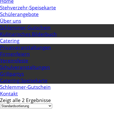
Home
Stehverzehr-Speisekarte
Schülerangebote
Über uns
Schlemmer-Gutschein
Kulinarisches Bilderbuch
Catering
Privatveranstaltungen
Firmenfeiern
Vereinsfeste
Schulveranstaltungen
Grillpartys
Catering-Speisekarte
Schlemmer-Gutschein
Kontakt
Zeigt alle 2 Ergebnisse