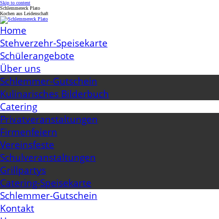
Skip to content
Schlemmereck Plato
Kochen aus Leidenschaft
Home
Stehverzehr-Speisekarte
Schülerangebote
Über uns
Schlemmer-Gutschein
Kulinarisches Bilderbuch
Catering
Privatveranstaltungen
Firmenfeiern
Vereinsfeste
Schulveranstaltungen
Grillpartys
Catering-Speisekarte
Schlemmer-Gutschein
Kontakt