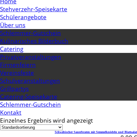
Home
Stehverzehr-Speisekarte
Schülerangebote
Über uns
Schlemmer-Gutschein
Kulinarisches Bilderbuch
Catering
Privatveranstaltungen
Firmenfeiern
Vereinsfeste
Schulveranstaltungen
Grillpartys
Catering-Speisekarte
Schlemmer-Gutschein
Kontakt
Einzelnes Ergebnis wird angezeigt
Schwäbischer Sauerbraten mit Semmelknödeln und Blattsalat