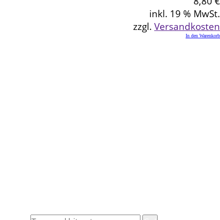
8,80
€
inkl. 19 % MwSt.
zzgl.
Versandkosten
In den Warenkorb
Kontakt
Schlemmereck Plato
Gisela und Thomas Plato
Hauptstraße 1
72654 Neckartenzlingen
Telefon: 0 71 27 / 2 26 13
E-Mail: info@schlemmereck-plato.de
Öffnungszeiten
Mo. – Fr.: 8.30 – 14.00 Uhr
(Sa., So. und Feiertag auf Vorbestellung)
Rechtliches
Datenschutz
Impressum
Widerrufsbelehrung
Allgemeine Geschäftsbedingungen (AGB)
Suche