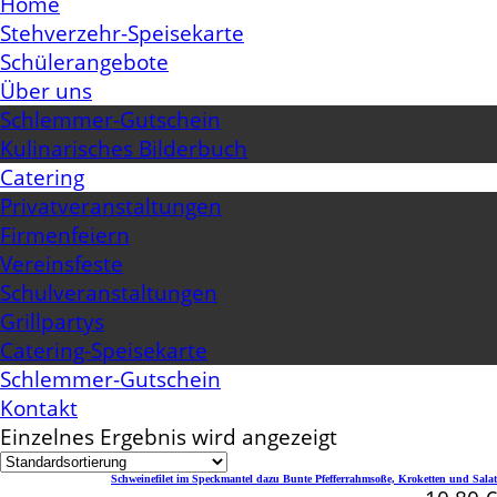
Home
Stehverzehr-Speisekarte
Schülerangebote
Über uns
Schlemmer-Gutschein
Kulinarisches Bilderbuch
Catering
Privatveranstaltungen
Firmenfeiern
Vereinsfeste
Schulveranstaltungen
Grillpartys
Catering-Speisekarte
Schlemmer-Gutschein
Kontakt
Einzelnes Ergebnis wird angezeigt
Schweinefilet im Speckmantel dazu Bunte Pfefferrahmsoße, Kroketten und Salat