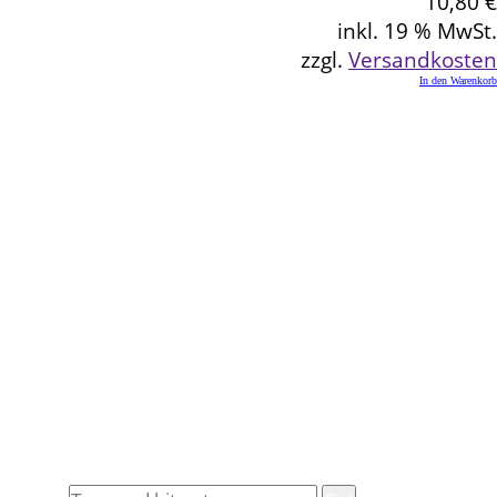
10,80
€
inkl. 19 % MwSt.
zzgl.
Versandkosten
In den Warenkorb
Kontakt
Schlemmereck Plato
Gisela und Thomas Plato
Hauptstraße 1
72654 Neckartenzlingen
Telefon: 0 71 27 / 2 26 13
E-Mail: info@schlemmereck-plato.de
Öffnungszeiten
Mo. – Fr.: 8.30 – 14.00 Uhr
(Sa., So. und Feiertag auf Vorbestellung)
Rechtliches
Datenschutz
Impressum
Widerrufsbelehrung
Allgemeine Geschäftsbedingungen (AGB)
Suche