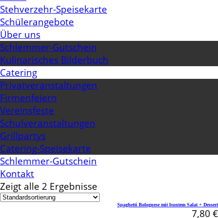
Stehverzehr-Speisekarte
Schülerangebote
Über uns
Schlemmer-Gutschein
Kulinarisches Bilderbuch
Catering
Privatveranstaltungen
Firmenfeiern
Vereinsfeste
Schulveranstaltungen
Grillpartys
Catering-Speisekarte
Schlemmer-Gutschein
Kontakt
Zeigt alle 2 Ergebnisse
Spaghetti Bolognese mit buntem Salat + Dessert
7,80
€