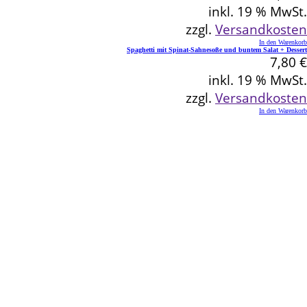
inkl. 19 % MwSt.
zzgl.
Versandkosten
In den Warenkorb
Spaghetti mit Spinat-Sahnesoße und buntem Salat + Dessert
7,80
€
inkl. 19 % MwSt.
zzgl.
Versandkosten
In den Warenkorb
Kontakt
Schlemmereck Plato
Gisela und Thomas Plato
Hauptstraße 1
72654 Neckartenzlingen
Telefon: 0 71 27 / 2 26 13
E-Mail: info@schlemmereck-plato.de
Öffnungszeiten
Mo. – Fr.: 8.30 – 14.00 Uhr
(Sa., So. und Feiertag auf Vorbestellung)
Rechtliches
Datenschutz
Impressum