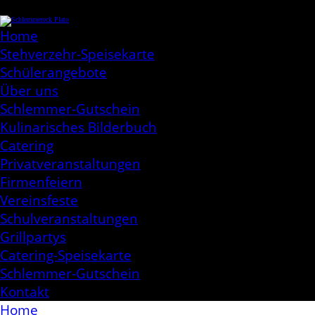
Skip
Schlemmereck Plato
to
Kochen aus Leidenschaft
content
Home
Stehverzehr-Speisekarte
Schülerangebote
Über uns
Schlemmer-Gutschein
Kulinarisches Bilderbuch
Catering
Privatveranstaltungen
Firmenfeiern
Vereinsfeste
Schulveranstaltungen
Grillpartys
Catering-Speisekarte
Schlemmer-Gutschein
Kontakt
Home