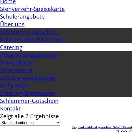
Home
Stehverzehr-Speisekarte
Schülerangebote
Über uns
Schlemmer-Gutschein
Kulinarisches Bilderbuch
Catering
Privatveranstaltungen
Firmenfeiern
Vereinsfeste
Schulveranstaltungen
Grillpartys
Catering-Speisekarte
Schlemmer-Gutschein
Kontakt
Zeigt alle 2 Ergebnisse
Kaspressknödel mit gemischtem Salat + Dessert