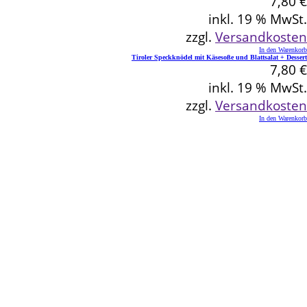
7,80
€
inkl. 19 % MwSt.
zzgl.
Versandkosten
In den Warenkorb
Tiroler Speckknödel mit Käsesoße und Blattsalat + Dessert
7,80
€
inkl. 19 % MwSt.
zzgl.
Versandkosten
In den Warenkorb
Kontakt
Schlemmereck Plato
Gisela und Thomas Plato
Hauptstraße 1
72654 Neckartenzlingen
Telefon: 0 71 27 / 2 26 13
E-Mail: info@schlemmereck-plato.de
Öffnungszeiten
Mo. – Fr.: 8.30 – 14.00 Uhr
(Sa., So. und Feiertag auf Vorbestellung)
Rechtliches
Datenschutz