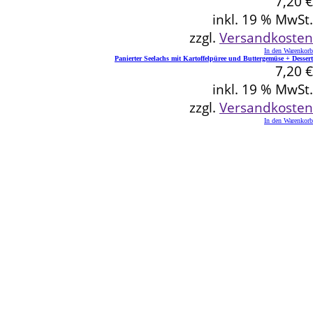
7,20
€
inkl. 19 % MwSt.
zzgl.
Versandkosten
In den Warenkorb
Panierter Seelachs mit Kartoffelpüree und Buttergemüse + Dessert
7,20
€
inkl. 19 % MwSt.
zzgl.
Versandkosten
In den Warenkorb
Kontakt
Schlemmereck Plato
Gisela und Thomas Plato
Hauptstraße 1
72654 Neckartenzlingen
Telefon: 0 71 27 / 2 26 13
E-Mail: info@schlemmereck-plato.de
Öffnungszeiten
Mo. – Fr.: 8.30 – 14.00 Uhr
(Sa., So. und Feiertag auf Vorbestellung)
Rechtliches
Datenschutz