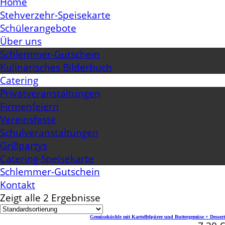
Home
Stehverzehr-Speisekarte
Schülerangebote
Über uns
Schlemmer-Gutschein
Kulinarisches Bilderbuch
Catering
Privatveranstaltungen
Firmenfeiern
Vereinsfeste
Schulveranstaltungen
Grillpartys
Catering-Speisekarte
Schlemmer-Gutschein
Kontakt
Zeigt alle 2 Ergebnisse
Gemüseküchle mit Kartoffelpüree und Buttergemüse + Dessert