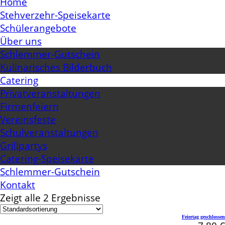
Home
Stehverzehr-Speisekarte
Schülerangebote
Über uns
Schlemmer-Gutschein
Kulinarisches Bilderbuch
Catering
Privatveranstaltungen
Firmenfeiern
Vereinsfeste
Schulveranstaltungen
Grillpartys
Catering-Speisekarte
Schlemmer-Gutschein
Kontakt
Zeigt alle 2 Ergebnisse
Feiertag geschlossen