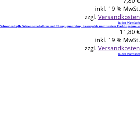
7,80
€
inkl. 19 % MwSt.
zzgl.
Versandkosten
In den Warenkorb
Schwabentöpfle Schweinemedallions mit Champignonrahm, Käsespätzle und buntem Frühlingsgemüse
11,80
€
inkl. 19 % MwSt.
zzgl.
Versandkosten
In den Warenkorb
Kontakt
Schlemmereck Plato
Gisela und Thomas Plato
Hauptstraße 1
72654 Neckartenzlingen
Telefon: 0 71 27 / 2 26 13
E-Mail: info@schlemmereck-plato.de
Öffnungszeiten
Mo. – Fr.: 8.30 – 14.00 Uhr
(Sa., So. und Feiertag auf Vorbestellung)
Rechtliches
Datenschutz