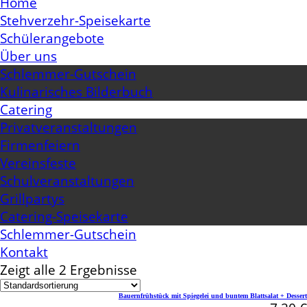
Home
Stehverzehr-Speisekarte
Schülerangebote
Über uns
Schlemmer-Gutschein
Kulinarisches Bilderbuch
Catering
Privatveranstaltungen
Firmenfeiern
Vereinsfeste
Schulveranstaltungen
Grillpartys
Catering-Speisekarte
Schlemmer-Gutschein
Kontakt
Zeigt alle 2 Ergebnisse
Bauernfrühstück mit Spiegelei und buntem Blattsalat + Dessert