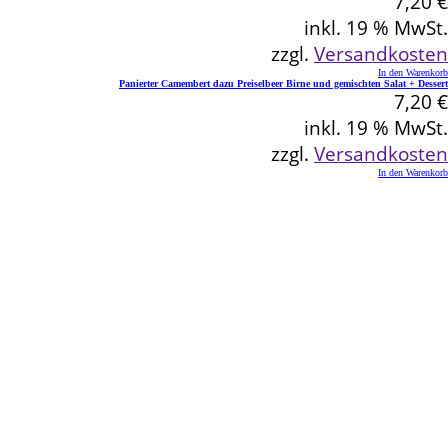
7,20
€
inkl. 19 % MwSt.
zzgl.
Versandkosten
In den Warenkorb
Panierter Camembert dazu Preiselbeer Birne und gemischten Salat + Dessert
7,20
€
inkl. 19 % MwSt.
zzgl.
Versandkosten
In den Warenkorb
Kontakt
Schlemmereck Plato
Gisela und Thomas Plato
Hauptstraße 1
72654 Neckartenzlingen
Telefon: 0 71 27 / 2 26 13
E-Mail: info@schlemmereck-plato.de
Öffnungszeiten
Mo. – Fr.: 8.30 – 14.00 Uhr
(Sa., So. und Feiertag auf Vorbestellung)
Rechtliches
Datenschutz