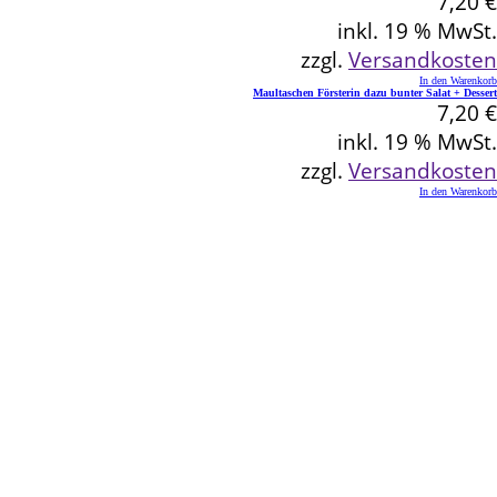
7,20
€
inkl. 19 % MwSt.
zzgl.
Versandkosten
In den Warenkorb
Maultaschen Försterin dazu bunter Salat + Dessert
7,20
€
inkl. 19 % MwSt.
zzgl.
Versandkosten
In den Warenkorb
Kontakt
Schlemmereck Plato
Gisela und Thomas Plato
Hauptstraße 1
72654 Neckartenzlingen
Telefon: 0 71 27 / 2 26 13
E-Mail: info@schlemmereck-plato.de
Öffnungszeiten
Mo. – Fr.: 8.30 – 14.00 Uhr
(Sa., So. und Feiertag auf Vorbestellung)
Rechtliches
Datenschutz