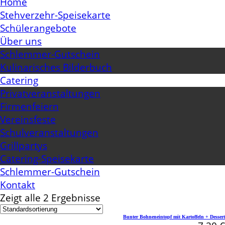
Home
Stehverzehr-Speisekarte
Schülerangebote
Über uns
Schlemmer-Gutschein
Kulinarisches Bilderbuch
Catering
Privatveranstaltungen
Firmenfeiern
Vereinsfeste
Schulveranstaltungen
Grillpartys
Catering-Speisekarte
Schlemmer-Gutschein
Kontakt
Zeigt alle 2 Ergebnisse
Bunter Bohneneintopf mit Kartoffeln + Dessert