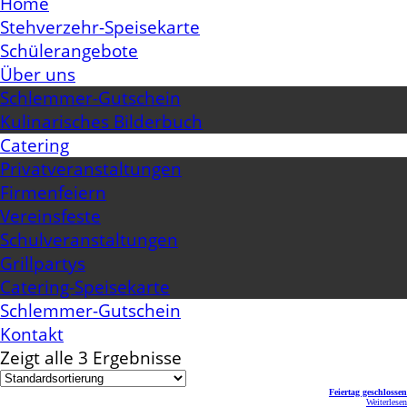
Home
Stehverzehr-Speisekarte
Schülerangebote
Über uns
Schlemmer-Gutschein
Kulinarisches Bilderbuch
Catering
Privatveranstaltungen
Firmenfeiern
Vereinsfeste
Schulveranstaltungen
Grillpartys
Catering-Speisekarte
Schlemmer-Gutschein
Kontakt
Zeigt alle 3 Ergebnisse
Feiertag geschlossen
Weiterlesen