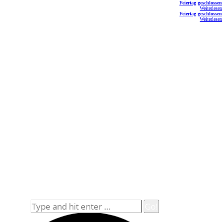
Feiertag geschlossen
Weiterlesen
Feiertag geschlossen
Weiterlesen
Kontakt
Schlemmereck Plato
Gisela und Thomas Plato
Hauptstraße 1
72654 Neckartenzlingen
Telefon: 0 71 27 / 2 26 13
E-Mail: info@schlemmereck-plato.de
Öffnungszeiten
Mo. – Fr.: 8.30 – 14.00 Uhr
(Sa., So. und Feiertag auf Vorbestellung)
Rechtliches
Datenschutz
Impressum
Widerrufsbelehrung
Allgemeine Geschäftsbedingungen (AGB)
Suche
Search: