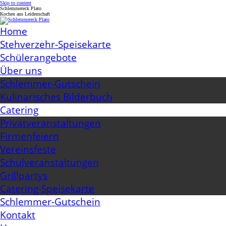
Skip to content
Schlemmereck Plato
Kochen aus Leidenschaft
Home
Stehverzehr-Speisekarte
Schülerangebote
Über uns
Schlemmer-Gutschein
Kulinarisches Bilderbuch
Catering
Privatveranstaltungen
Firmenfeiern
Vereinsfeste
Schulveranstaltungen
Grillpartys
Catering-Speisekarte
Schlemmer-Gutschein
Kontakt