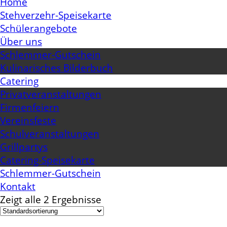
Home
Stehverzehr-Speisekarte
Schülerangebote
Über uns
Schlemmer-Gutschein
Kulinarisches Bilderbuch
Catering
Privatveranstaltungen
Firmenfeiern
Vereinsfeste
Schulveranstaltungen
Grillpartys
Catering-Speisekarte
Schlemmer-Gutschein
Kontakt
Zeigt alle 2 Ergebnisse