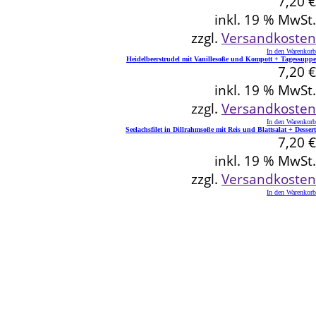
7,20
€
inkl. 19 % MwSt.
zzgl.
Versandkosten
In den Warenkorb
Heidelbeerstrudel mit Vanillesoße und Kompott + Tagessuppe
7,20
€
inkl. 19 % MwSt.
zzgl.
Versandkosten
In den Warenkorb
Seelachsfilet in Dillrahmsoße mit Reis und Blattsalat + Dessert
7,20
€
inkl. 19 % MwSt.
zzgl.
Versandkosten
In den Warenkorb