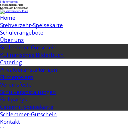
Skip to content
Schlemmereck Plato
Kochen aus Leidenschaft
Home
Stehverzehr-Speisekarte
Schülerangebote
Über uns
Schlemmer-Gutschein
Kulinarisches Bilderbuch
Catering
Privatveranstaltungen
Firmenfeiern
Vereinsfeste
Schulveranstaltungen
Grillpartys
Catering-Speisekarte
Schlemmer-Gutschein
Kontakt