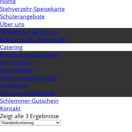
Home
Stehverzehr-Speisekarte
Schülerangebote
Über uns
Schlemmer-Gutschein
Kulinarisches Bilderbuch
Catering
Privatveranstaltungen
Firmenfeiern
Vereinsfeste
Schulveranstaltungen
Grillpartys
Catering-Speisekarte
Schlemmer-Gutschein
Kontakt
Zeigt alle 3 Ergebnisse