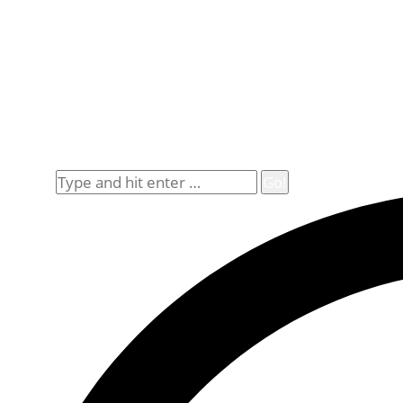
Mo. – Fr.: 8.30 – 14.00 Uhr
(Sa., So. und Feiertag auf Vorbestellung)
Rechtliches
Datenschutz
Impressum
Widerrufsbelehrung
Allgemeine Geschäftsbedingungen (AGB)
Suche
Search: