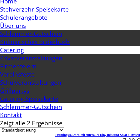
Home
Stehverzehr-Speisekarte
Schülerangebote
Über uns
Schlemmer-Gutschein
Kulinarisches Bilderbuch
Catering
Privatveranstaltungen
Firmenfeiern
Vereinsfeste
Schulveranstaltungen
Grillpartys
Catering-Speisekarte
Schlemmer-Gutschein
Kontakt
Zeigt alle 2 Ergebnisse
Frühlingsröllchen mit süß/sauer Dip, Reis und Salat + Dessert