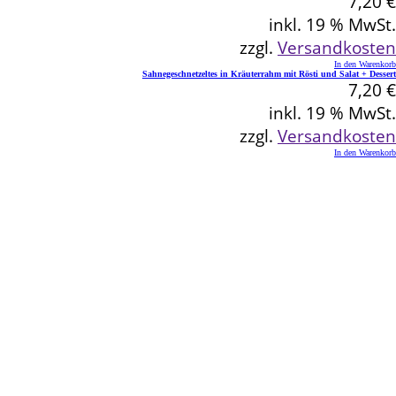
7,20
€
inkl. 19 % MwSt.
zzgl.
Versandkosten
In den Warenkorb
Sahnegeschnetzeltes in Kräuterrahm mit Rösti und Salat + Dessert
7,20
€
inkl. 19 % MwSt.
zzgl.
Versandkosten
In den Warenkorb
Kontakt
Schlemmereck Plato
Gisela und Thomas Plato
Hauptstraße 1
72654 Neckartenzlingen
Telefon: 0 71 27 / 2 26 13
E-Mail: info@schlemmereck-plato.de
Öffnungszeiten
Mo. – Fr.: 8.30 – 14.00 Uhr
(Sa., So. und Feiertag auf Vorbestellung)
Rechtliches
Datenschutz