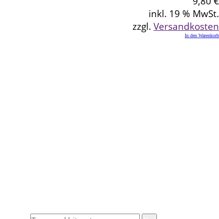
9,80
€
inkl. 19 % MwSt.
zzgl.
Versandkosten
In den Warenkorb
Kontakt
Schlemmereck Plato
Gisela und Thomas Plato
Hauptstraße 1
72654 Neckartenzlingen
Telefon: 0 71 27 / 2 26 13
E-Mail: info@schlemmereck-plato.de
Öffnungszeiten
Mo. – Fr.: 8.30 – 14.00 Uhr
(Sa., So. und Feiertag auf Vorbestellung)
Rechtliches
Datenschutz
Impressum
Widerrufsbelehrung
Allgemeine Geschäftsbedingungen (AGB)
Suche