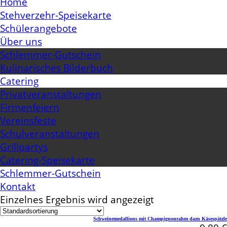
Home
Stehverzehr-Speisekarte
Schülerangebote
Über uns
Schlemmer-Gutschein
Kulinarisches Bilderbuch
Catering
Privatveranstaltungen
Firmenfeiern
Vereinsfeste
Schulveranstaltungen
Grillpartys
Catering-Speisekarte
Schlemmer-Gutschein
Kontakt
Einzelnes Ergebnis wird angezeigt
Schweinemedallions mit Champignonrahm dazu Käsespätzle