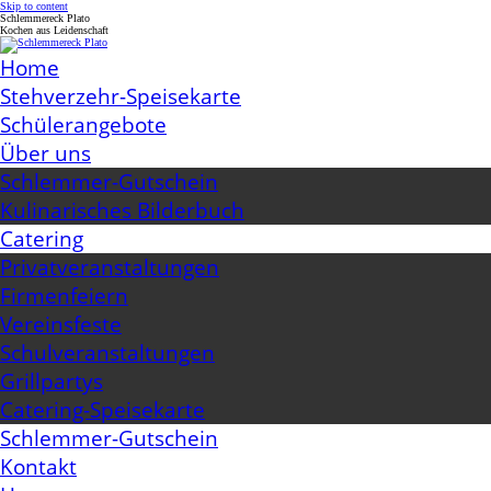
Skip to content
Schlemmereck Plato
Kochen aus Leidenschaft
Home
Stehverzehr-Speisekarte
Schülerangebote
Über uns
Schlemmer-Gutschein
Kulinarisches Bilderbuch
Catering
Privatveranstaltungen
Firmenfeiern
Vereinsfeste
Schulveranstaltungen
Grillpartys
Catering-Speisekarte
Schlemmer-Gutschein
Kontakt