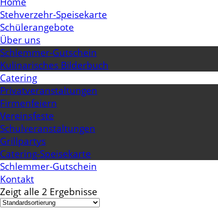
Home
Stehverzehr-Speisekarte
Schülerangebote
Über uns
Schlemmer-Gutschein
Kulinarisches Bilderbuch
Catering
Privatveranstaltungen
Firmenfeiern
Vereinsfeste
Schulveranstaltungen
Grillpartys
Catering-Speisekarte
Schlemmer-Gutschein
Kontakt
Zeigt alle 2 Ergebnisse