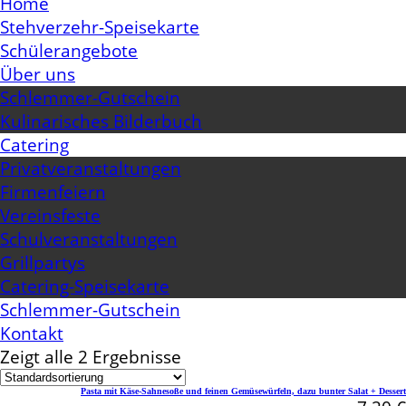
Home
Stehverzehr-Speisekarte
Schülerangebote
Über uns
Schlemmer-Gutschein
Kulinarisches Bilderbuch
Catering
Privatveranstaltungen
Firmenfeiern
Vereinsfeste
Schulveranstaltungen
Grillpartys
Catering-Speisekarte
Schlemmer-Gutschein
Kontakt
Zeigt alle 2 Ergebnisse
Pasta mit Käse-Sahnesoße und feinen Gemüsewürfeln, dazu bunter Salat + Dessert