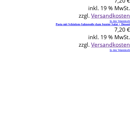
7,20
€
inkl. 19 % MwSt.
zzgl.
Versandkosten
In den Warenkorb
Pasta mit Schinken-Sahnesoße dazu bunter Salat + Dessert
7,20
€
inkl. 19 % MwSt.
zzgl.
Versandkosten
In den Warenkorb
Kontakt
Schlemmereck Plato
Gisela und Thomas Plato
Hauptstraße 1
72654 Neckartenzlingen
Telefon: 0 71 27 / 2 26 13
E-Mail: info@schlemmereck-plato.de
Öffnungszeiten
Mo. – Fr.: 8.30 – 14.00 Uhr
(Sa., So. und Feiertag auf Vorbestellung)
Rechtliches
Datenschutz