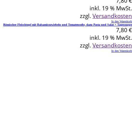
7,80
€
inkl. 19 % MwSt.
zzgl.
Versandkosten
In den Warenkorb
Römischer Fleischtopf mit Balsamicozwiebeln und Tomatensoße, dazu Pasta und Salat + Tagessuppe
7,80
€
inkl. 19 % MwSt.
zzgl.
Versandkosten
In den Warenkorb
Kontakt
Schlemmereck Plato
Gisela und Thomas Plato
Hauptstraße 1
72654 Neckartenzlingen
Telefon: 0 71 27 / 2 26 13
E-Mail: info@schlemmereck-plato.de
Öffnungszeiten
Mo. – Fr.: 8.30 – 14.00 Uhr
(Sa., So. und Feiertag auf Vorbestellung)
Rechtliches
Datenschutz