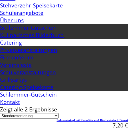
Stehverzehr-Speisekarte
Schülerangebote
Über uns
Schlemmer-Gutschein
Kulinarisches Bilderbuch
Catering
Privatveranstaltungen
Firmenfeiern
Vereinsfeste
Schulveranstaltungen
Grillpartys
Catering-Speisekarte
Schlemmer-Gutschein
Kontakt
Zeigt alle 2 Ergebnisse
Bohneneintopf mit Kartoffeln und Röstzwiebeln + Dessert
7,20
€