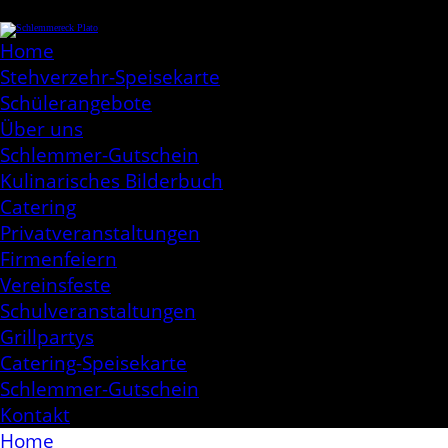
Skip
Schlemmereck Plato
to
Kochen aus Leidenschaft
content
Home
Stehverzehr-Speisekarte
Schülerangebote
Über uns
Schlemmer-Gutschein
Kulinarisches Bilderbuch
Catering
Privatveranstaltungen
Firmenfeiern
Vereinsfeste
Schulveranstaltungen
Grillpartys
Catering-Speisekarte
Schlemmer-Gutschein
Kontakt
Home