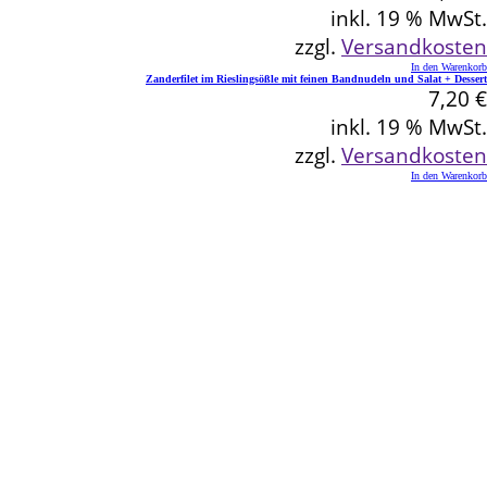
inkl. 19 % MwSt.
zzgl.
Versandkosten
In den Warenkorb
Zanderfilet im Rieslingsößle mit feinen Bandnudeln und Salat + Dessert
7,20
€
inkl. 19 % MwSt.
zzgl.
Versandkosten
In den Warenkorb
Kontakt
Schlemmereck Plato
Gisela und Thomas Plato
Hauptstraße 1
72654 Neckartenzlingen
Telefon: 0 71 27 / 2 26 13
E-Mail: info@schlemmereck-plato.de
Öffnungszeiten
Mo. – Fr.: 8.30 – 14.00 Uhr
(Sa., So. und Feiertag auf Vorbestellung)
Rechtliches
Datenschutz
Impressum