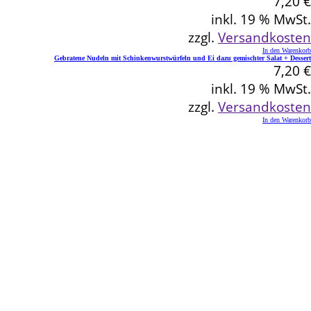
7,20
€
inkl. 19 % MwSt.
zzgl.
Versandkosten
In den Warenkorb
Gebratene Nudeln mit Schinkenwurstwürfeln und Ei dazu gemischter Salat + Dessert
7,20
€
inkl. 19 % MwSt.
zzgl.
Versandkosten
In den Warenkorb
Kontakt
Schlemmereck Plato
Gisela und Thomas Plato
Hauptstraße 1
72654 Neckartenzlingen
Telefon: 0 71 27 / 2 26 13
E-Mail: info@schlemmereck-plato.de
Öffnungszeiten
Mo. – Fr.: 8.30 – 14.00 Uhr
(Sa., So. und Feiertag auf Vorbestellung)
Rechtliches
Datenschutz