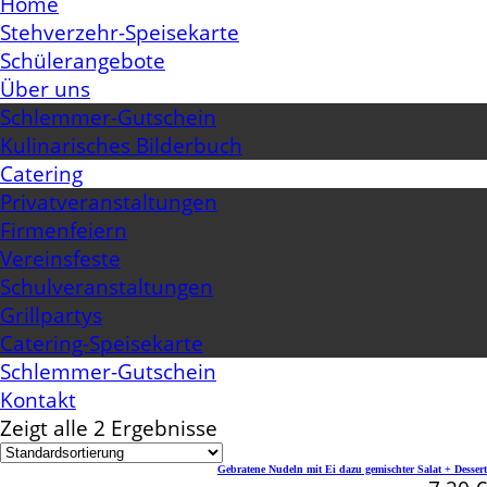
Home
Stehverzehr-Speisekarte
Schülerangebote
Über uns
Schlemmer-Gutschein
Kulinarisches Bilderbuch
Catering
Privatveranstaltungen
Firmenfeiern
Vereinsfeste
Schulveranstaltungen
Grillpartys
Catering-Speisekarte
Schlemmer-Gutschein
Kontakt
Zeigt alle 2 Ergebnisse
Gebratene Nudeln mit Ei dazu gemischter Salat + Dessert