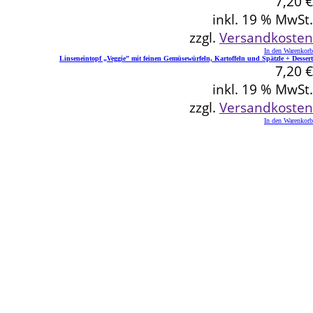
7,20
€
inkl. 19 % MwSt.
zzgl.
Versandkosten
In den Warenkorb
Linseneintopf „Veggie” mit feinen Gemüsewürfeln, Kartoffeln und Spätzle + Dessert
7,20
€
inkl. 19 % MwSt.
zzgl.
Versandkosten
In den Warenkorb