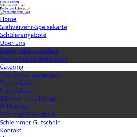
Skip to content
Schlemmereck Plato
Kochen aus Leidenschaft
Home
Stehverzehr-Speisekarte
Schülerangebote
Über uns
Schlemmer-Gutschein
Kulinarisches Bilderbuch
Catering
Privatveranstaltungen
Firmenfeiern
Vereinsfeste
Schulveranstaltungen
Grillpartys
Catering-Speisekarte
Schlemmer-Gutschein
Kontakt