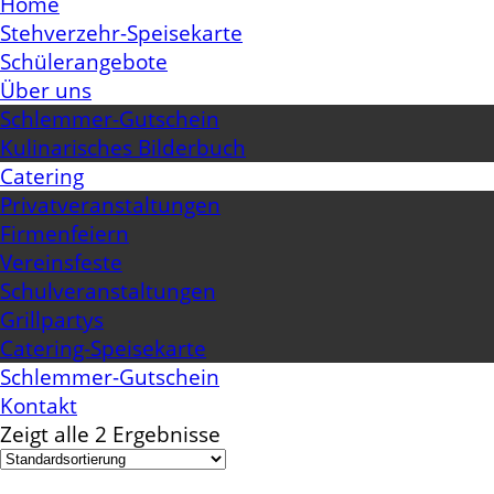
Home
Stehverzehr-Speisekarte
Schülerangebote
Über uns
Schlemmer-Gutschein
Kulinarisches Bilderbuch
Catering
Privatveranstaltungen
Firmenfeiern
Vereinsfeste
Schulveranstaltungen
Grillpartys
Catering-Speisekarte
Schlemmer-Gutschein
Kontakt
Zeigt alle 2 Ergebnisse