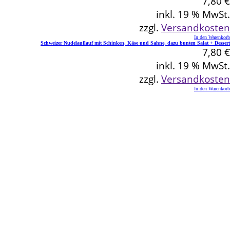
7,80
€
inkl. 19 % MwSt.
zzgl.
Versandkosten
In den Warenkorb
Schweizer Nudelauflauf mit Schinken, Käse und Sahne, dazu bunten Salat + Dessert
7,80
€
inkl. 19 % MwSt.
zzgl.
Versandkosten
In den Warenkorb
Kontakt
Schlemmereck Plato
Gisela und Thomas Plato
Hauptstraße 1
72654 Neckartenzlingen
Telefon: 0 71 27 / 2 26 13
E-Mail: info@schlemmereck-plato.de
Öffnungszeiten
Mo. – Fr.: 8.30 – 14.00 Uhr
(Sa., So. und Feiertag auf Vorbestellung)
Rechtliches
Datenschutz