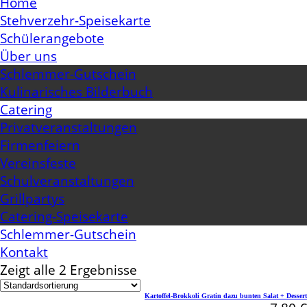
Home
Stehverzehr-Speisekarte
Schülerangebote
Über uns
Schlemmer-Gutschein
Kulinarisches Bilderbuch
Catering
Privatveranstaltungen
Firmenfeiern
Vereinsfeste
Schulveranstaltungen
Grillpartys
Catering-Speisekarte
Schlemmer-Gutschein
Kontakt
Zeigt alle 2 Ergebnisse
Kartoffel-Brokkoli Gratin dazu bunten Salat + Dessert