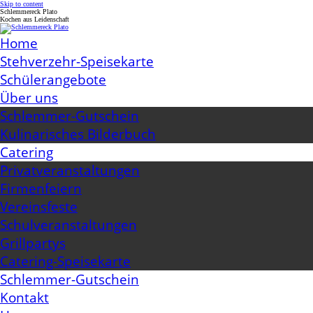
Skip to content
Schlemmereck Plato
Kochen aus Leidenschaft
Home
Stehverzehr-Speisekarte
Schülerangebote
Über uns
Schlemmer-Gutschein
Kulinarisches Bilderbuch
Catering
Privatveranstaltungen
Firmenfeiern
Vereinsfeste
Schulveranstaltungen
Grillpartys
Catering-Speisekarte
Schlemmer-Gutschein
Kontakt