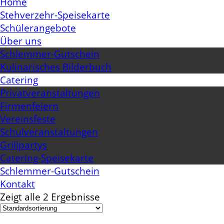
Home
Stehverzehr-Speisekarte
Schülerangebote
Über uns
Schlemmer-Gutschein
Kulinarisches Bilderbuch
Catering
Privatveranstaltungen
Firmenfeiern
Vereinsfeste
Schulveranstaltungen
Grillpartys
Catering-Speisekarte
Schlemmer-Gutschein
Kontakt
Zeigt alle 2 Ergebnisse