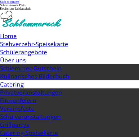
Skip to content
Schlemmereck Plato
Kochen aus Leidenschaft
Home
Stehverzehr-Speisekarte
Schülerangebote
Über uns
Schlemmer-Gutschein
Kulinarisches Bilderbuch
Catering
Privatveranstaltungen
Firmenfeiern
Vereinsfeste
Schulveranstaltungen
Grillpartys
Catering-Speisekarte