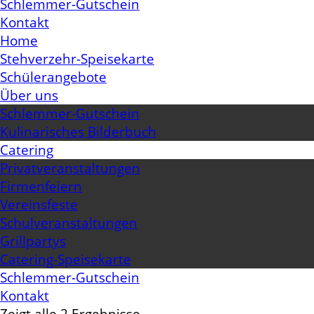
Schlemmer-Gutschein
Kontakt
Home
Stehverzehr-Speisekarte
Schülerangebote
Über uns
Schlemmer-Gutschein
Kulinarisches Bilderbuch
Catering
Privatveranstaltungen
Firmenfeiern
Vereinsfeste
Schulveranstaltungen
Grillpartys
Catering-Speisekarte
Schlemmer-Gutschein
Kontakt