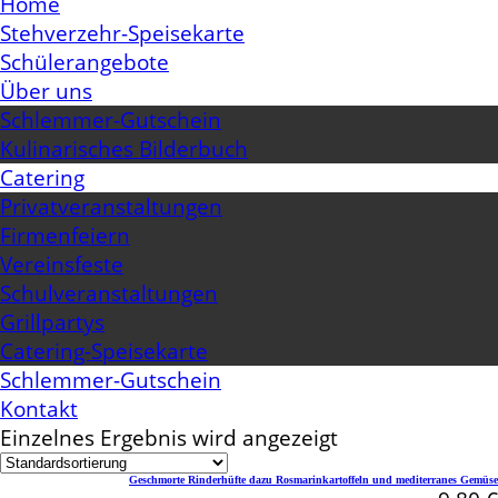
Home
Stehverzehr-Speisekarte
Schülerangebote
Über uns
Schlemmer-Gutschein
Kulinarisches Bilderbuch
Catering
Privatveranstaltungen
Firmenfeiern
Vereinsfeste
Schulveranstaltungen
Grillpartys
Catering-Speisekarte
Schlemmer-Gutschein
Kontakt
Einzelnes Ergebnis wird angezeigt
Geschmorte Rinderhüfte dazu Rosmarinkartoffeln und mediterranes Gemüse