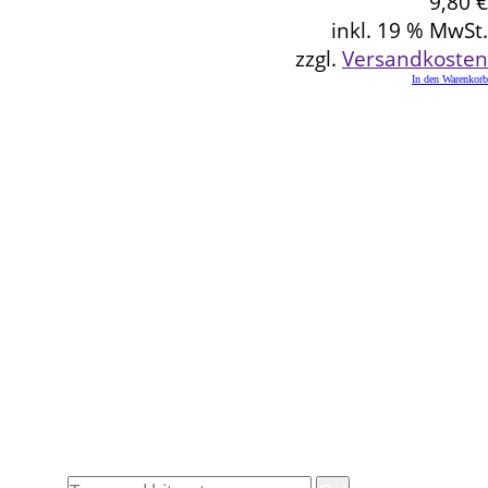
9,80
€
inkl. 19 % MwSt.
zzgl.
Versandkosten
In den Warenkorb
Kontakt
Schlemmereck Plato
Gisela und Thomas Plato
Hauptstraße 1
72654 Neckartenzlingen
Telefon: 0 71 27 / 2 26 13
E-Mail: info@schlemmereck-plato.de
Öffnungszeiten
Mo. – Fr.: 8.30 – 14.00 Uhr
(Sa., So. und Feiertag auf Vorbestellung)
Rechtliches
Datenschutz
Impressum
Widerrufsbelehrung
Allgemeine Geschäftsbedingungen (AGB)
Suche