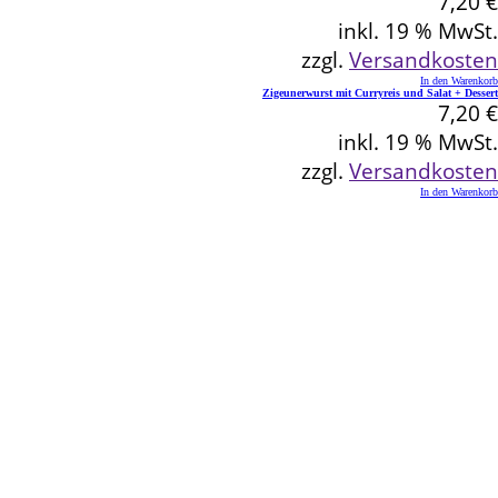
7,20
€
inkl. 19 % MwSt.
zzgl.
Versandkosten
In den Warenkorb
Zigeunerwurst mit Curryreis und Salat + Dessert
7,20
€
inkl. 19 % MwSt.
zzgl.
Versandkosten
In den Warenkorb
Kontakt
Schlemmereck Plato
Gisela und Thomas Plato
Hauptstraße 1
72654 Neckartenzlingen
Telefon: 0 71 27 / 2 26 13
E-Mail: info@schlemmereck-plato.de
Öffnungszeiten
Mo. – Fr.: 8.30 – 14.00 Uhr
(Sa., So. und Feiertag auf Vorbestellung)
Rechtliches
Datenschutz