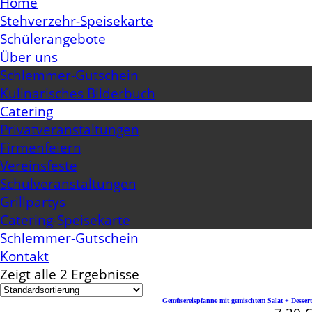
Home
Stehverzehr-Speisekarte
Schülerangebote
Über uns
Schlemmer-Gutschein
Kulinarisches Bilderbuch
Catering
Privatveranstaltungen
Firmenfeiern
Vereinsfeste
Schulveranstaltungen
Grillpartys
Catering-Speisekarte
Schlemmer-Gutschein
Kontakt
Zeigt alle 2 Ergebnisse
Gemüsereispfanne mit gemischtem Salat + Dessert