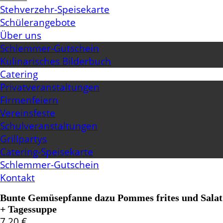
Stehverzehr-Speisekarte
Schülerangebote
Über uns
Schlemmer-Gutschein
Kulinarisches Bilderbuch
Catering
Privatveranstaltungen
Firmenfeiern
Vereinsfeste
Schulveranstaltungen
Grillpartys
Catering-Speisekarte
Schlemmer-Gutschein
Kontakt
Bunte Gemüsepfanne dazu Pommes frites und Salat
+ Tagessuppe
7,20
€