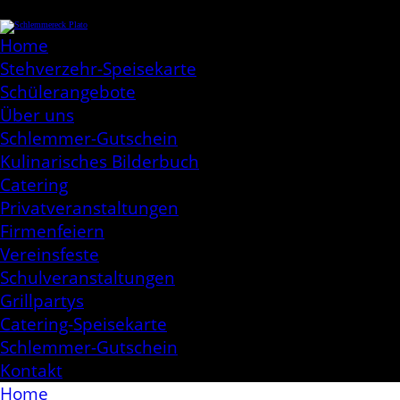
Skip
Schlemmereck Plato
to
Kochen aus Leidenschaft
content
Home
Stehverzehr-Speisekarte
Schülerangebote
Über uns
Schlemmer-Gutschein
Kulinarisches Bilderbuch
Catering
Privatveranstaltungen
Firmenfeiern
Vereinsfeste
Schulveranstaltungen
Grillpartys
Catering-Speisekarte
Schlemmer-Gutschein
Kontakt
Home