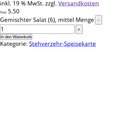
inkl. 19 % MwSt.
zzgl.
Versandkosten
5.50
Total:
Gemischter Salat (6), mittel Menge
In den Warenkorb
Kategorie:
Stehverzehr-Speisekarte
Kontakt
Schlemmereck Plato
Gisela und Thomas Plato
Hauptstraße 1
72654 Neckartenzlingen
Telefon: 0 71 27 / 2 26 13
E-Mail: info@schlemmereck-plato.de
Öffnungszeiten
Mo. – Fr.: 8.30 – 14.00 Uhr
(Sa., So. und Feiertag auf Vorbestellung)
Rechtliches
Datenschutz
Impressum