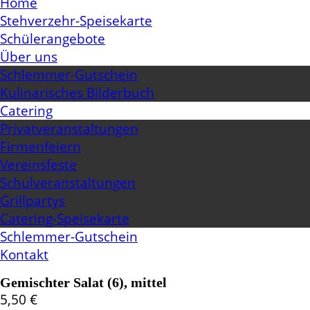
Home
Stehverzehr-Speisekarte
Schülerangebote
Über uns
Schlemmer-Gutschein
Kulinarisches Bilderbuch
Catering
Privatveranstaltungen
Firmenfeiern
Vereinsfeste
Schulveranstaltungen
Grillpartys
Catering-Speisekarte
Schlemmer-Gutschein
Kontakt
Gemischter Salat (6), mittel
5,50
€