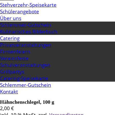
Stehverzehr-Speisekarte
Schülerangebote
Über uns
Schlemmer-Gutschein
Kulinarisches Bilderbuch
Catering
Privatveranstaltungen
Firmenfeiern
Vereinsfeste
Schulveranstaltungen
Grillpartys
Catering-Speisekarte
Schlemmer-Gutschein
Kontakt
Hähnchenschlegel, 100 g
2,00
€