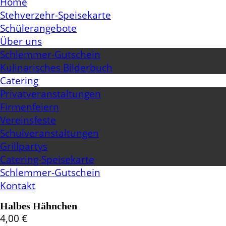
Home
Stehverzehr-Speisekarte
Schülerangebote
Über uns
Schlemmer-Gutschein
Kulinarisches Bilderbuch
Catering
Privatveranstaltungen
Firmenfeiern
Vereinsfeste
Schulveranstaltungen
Grillpartys
Catering-Speisekarte
Schlemmer-Gutschein
Kontakt
Halbes Hähnchen
4,00
€