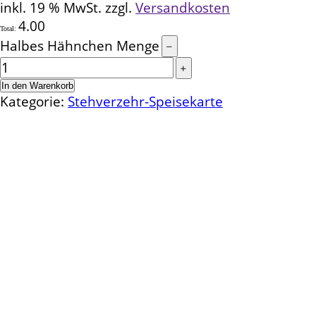
inkl. 19 % MwSt.
zzgl.
Versandkosten
4.00
Total:
Halbes Hähnchen Menge
In den Warenkorb
Kategorie:
Stehverzehr-Speisekarte
Kontakt
Schlemmereck Plato
Gisela und Thomas Plato
Hauptstraße 1
72654 Neckartenzlingen
Telefon: 0 71 27 / 2 26 13
E-Mail: info@schlemmereck-plato.de
Öffnungszeiten
Mo. – Fr.: 8.30 – 14.00 Uhr
(Sa., So. und Feiertag auf Vorbestellung)
Rechtliches
Datenschutz
Impressum