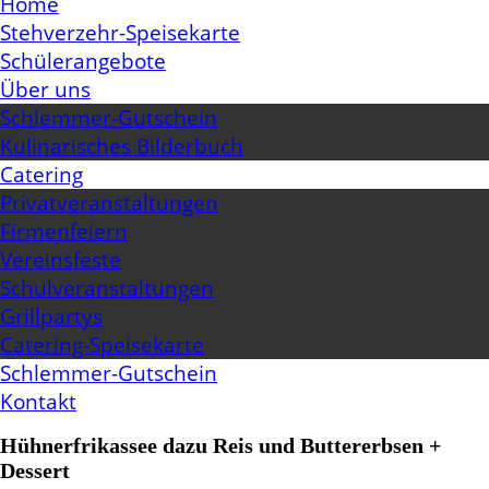
Home
Stehverzehr-Speisekarte
Schülerangebote
Über uns
Schlemmer-Gutschein
Kulinarisches Bilderbuch
Catering
Privatveranstaltungen
Firmenfeiern
Vereinsfeste
Schulveranstaltungen
Grillpartys
Catering-Speisekarte
Schlemmer-Gutschein
Kontakt
Hühnerfrikassee dazu Reis und Buttererbsen +
Dessert