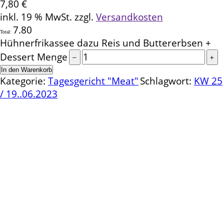
7,80
€
inkl. 19 % MwSt.
zzgl.
Versandkosten
7.80
Total:
Hühnerfrikassee dazu Reis und Buttererbsen +
Dessert Menge
In den Warenkorb
Kategorie:
Tagesgericht "Meat"
Schlagwort:
KW 25
/ 19..06.2023
Kontakt
Schlemmereck Plato
Gisela und Thomas Plato
Hauptstraße 1
72654 Neckartenzlingen
Telefon: 0 71 27 / 2 26 13
E-Mail: info@schlemmereck-plato.de
Öffnungszeiten
Mo. – Fr.: 8.30 – 14.00 Uhr
(Sa., So. und Feiertag auf Vorbestellung)
Rechtliches