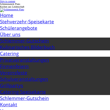
Skip to content
Schlemmereck Plato
Kochen aus Leidenschaft
Home
Stehverzehr-Speisekarte
Schülerangebote
Über uns
Schlemmer-Gutschein
Kulinarisches Bilderbuch
Catering
Privatveranstaltungen
Firmenfeiern
Vereinsfeste
Schulveranstaltungen
Grillpartys
Catering-Speisekarte
Schlemmer-Gutschein
Kontakt