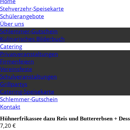
Home
Stehverzehr-Speisekarte
Schülerangebote
Über uns
Schlemmer-Gutschein
Kulinarisches Bilderbuch
Catering
Privatveranstaltungen
Firmenfeiern
Vereinsfeste
Schulveranstaltungen
Grillpartys
Catering-Speisekarte
Schlemmer-Gutschein
Kontakt
Hühnerfrikassee dazu Reis und Buttererbsen + Dess
7,20
€