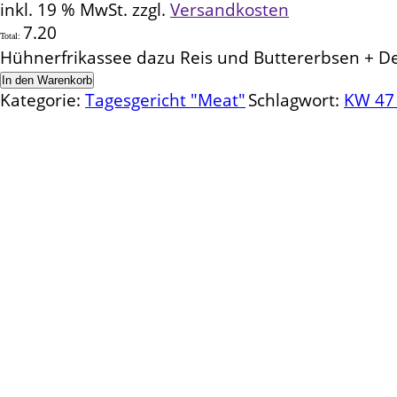
inkl. 19 % MwSt.
zzgl.
Versandkosten
7.20
Total:
Hühnerfrikassee dazu Reis und Buttererbsen + D
In den Warenkorb
Kategorie:
Tagesgericht "Meat"
Schlagwort:
KW 47 
Kontakt
Schlemmereck Plato
Gisela und Thomas Plato
Hauptstraße 1
72654 Neckartenzlingen
Telefon: 0 71 27 / 2 26 13
E-Mail: info@schlemmereck-plato.de
Öffnungszeiten
Mo. – Fr.: 8.30 – 14.00 Uhr
(Sa., So. und Feiertag auf Vorbestellung)
Rechtliches
Datenschutz
Impressum
Widerrufsbelehrung