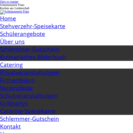
Skip to content
Schlemmereck Plato
Kochen aus Leidenschaft
Home
Stehverzehr-Speisekarte
Schülerangebote
Über uns
Schlemmer-Gutschein
Kulinarisches Bilderbuch
Catering
Privatveranstaltungen
Firmenfeiern
Vereinsfeste
Schulveranstaltungen
Grillpartys
Catering-Speisekarte
Schlemmer-Gutschein
Kontakt