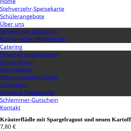
Home
Stehverzehr-Speisekarte
Schülerangebote
Über uns
Schlemmer-Gutschein
Kulinarisches Bilderbuch
Catering
Privatveranstaltungen
Firmenfeiern
Vereinsfeste
Schulveranstaltungen
Grillpartys
Catering-Speisekarte
Schlemmer-Gutschein
Kontakt
Kräuterflädle mit Spargelragout und neuen Kartoff
7,80
€