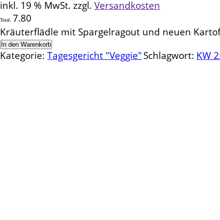
inkl. 19 % MwSt.
zzgl.
Versandkosten
7.80
Total:
Kräuterflädle mit Spargelragout und neuen Kart
In den Warenkorb
Kategorie:
Tagesgericht "Veggie"
Schlagwort:
KW 25
Kontakt
Schlemmereck Plato
Gisela und Thomas Plato
Hauptstraße 1
72654 Neckartenzlingen
Telefon: 0 71 27 / 2 26 13
E-Mail: info@schlemmereck-plato.de
Öffnungszeiten
Mo. – Fr.: 8.30 – 14.00 Uhr
(Sa., So. und Feiertag auf Vorbestellung)
Rechtliches
Datenschutz
Impressum
Widerrufsbelehrung