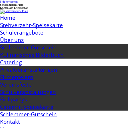
Skip to content
Schlemmereck Plato
Kochen aus Leidenschaft
Home
Stehverzehr-Speisekarte
Schülerangebote
Über uns
Schlemmer-Gutschein
Kulinarisches Bilderbuch
Catering
Privatveranstaltungen
Firmenfeiern
Vereinsfeste
Schulveranstaltungen
Grillpartys
Catering-Speisekarte
Schlemmer-Gutschein
Kontakt