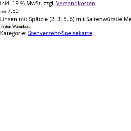
inkl. 19 % MwSt.
zzgl.
Versandkosten
7.50
Total:
Linsen mit Spätzle (2, 3, 5, 6) mit Saitenwürstle 
In den Warenkorb
Kategorie:
Stehverzehr-Speisekarte
Kontakt
Schlemmereck Plato
Gisela und Thomas Plato
Hauptstraße 1
72654 Neckartenzlingen
Telefon: 0 71 27 / 2 26 13
E-Mail: info@schlemmereck-plato.de
Öffnungszeiten
Mo. – Fr.: 8.30 – 14.00 Uhr
(Sa., So. und Feiertag auf Vorbestellung)
Rechtliches
Datenschutz
Impressum
Widerrufsbelehrung