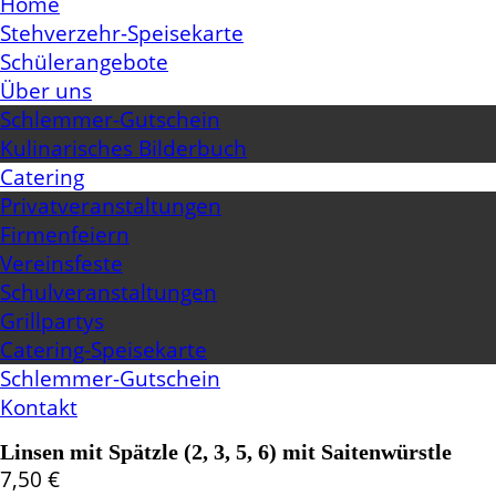
Home
Stehverzehr-Speisekarte
Schülerangebote
Über uns
Schlemmer-Gutschein
Kulinarisches Bilderbuch
Catering
Privatveranstaltungen
Firmenfeiern
Vereinsfeste
Schulveranstaltungen
Grillpartys
Catering-Speisekarte
Schlemmer-Gutschein
Kontakt
Linsen mit Spätzle (2, 3, 5, 6) mit Saitenwürstle
7,50
€