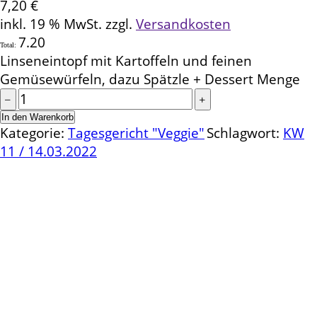
7,20
€
inkl. 19 % MwSt.
zzgl.
Versandkosten
7.20
Total:
Linseneintopf mit Kartoffeln und feinen
Gemüsewürfeln, dazu Spätzle + Dessert Menge
In den Warenkorb
Kategorie:
Tagesgericht "Veggie"
Schlagwort:
KW
11 / 14.03.2022
Kontakt
Schlemmereck Plato
Gisela und Thomas Plato
Hauptstraße 1
72654 Neckartenzlingen
Telefon: 0 71 27 / 2 26 13
E-Mail: info@schlemmereck-plato.de
Öffnungszeiten
Mo. – Fr.: 8.30 – 14.00 Uhr
(Sa., So. und Feiertag auf Vorbestellung)