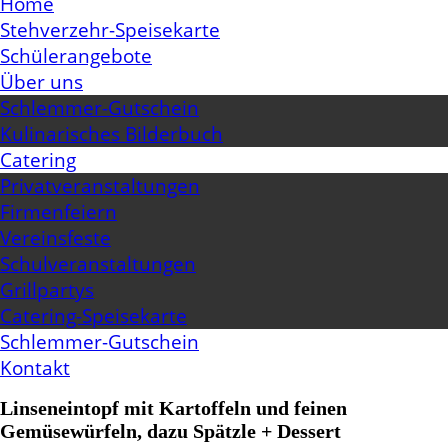
Home
Stehverzehr-Speisekarte
Schülerangebote
Über uns
Schlemmer-Gutschein
Kulinarisches Bilderbuch
Catering
Privatveranstaltungen
Firmenfeiern
Vereinsfeste
Schulveranstaltungen
Grillpartys
Catering-Speisekarte
Schlemmer-Gutschein
Kontakt
Linseneintopf mit Kartoffeln und feinen
Gemüsewürfeln, dazu Spätzle + Dessert