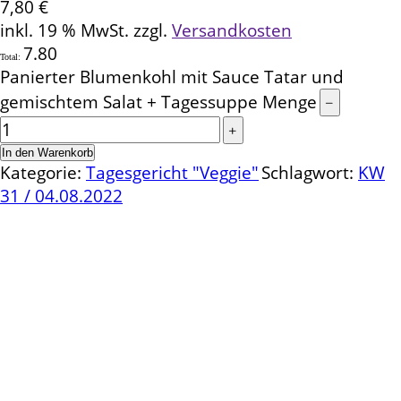
7,80
€
inkl. 19 % MwSt.
zzgl.
Versandkosten
7.80
Total:
Panierter Blumenkohl mit Sauce Tatar und
gemischtem Salat + Tagessuppe Menge
In den Warenkorb
Kategorie:
Tagesgericht "Veggie"
Schlagwort:
KW
31 / 04.08.2022
Kontakt
Schlemmereck Plato
Gisela und Thomas Plato
Hauptstraße 1
72654 Neckartenzlingen
Telefon: 0 71 27 / 2 26 13
E-Mail: info@schlemmereck-plato.de
Öffnungszeiten
Mo. – Fr.: 8.30 – 14.00 Uhr
(Sa., So. und Feiertag auf Vorbestellung)