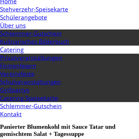
Home
Stehverzehr-Speisekarte
Schülerangebote
Über uns
Schlemmer-Gutschein
Kulinarisches Bilderbuch
Catering
Privatveranstaltungen
Firmenfeiern
Vereinsfeste
Schulveranstaltungen
Grillpartys
Catering-Speisekarte
Schlemmer-Gutschein
Kontakt
Panierter Blumenkohl mit Sauce Tatar und
gemischtem Salat + Tagessuppe