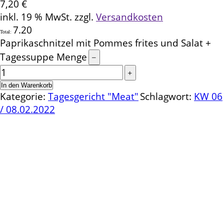
7,20
€
inkl. 19 % MwSt.
zzgl.
Versandkosten
7.20
Total:
Paprikaschnitzel mit Pommes frites und Salat +
Tagessuppe Menge
In den Warenkorb
Kategorie:
Tagesgericht "Meat"
Schlagwort:
KW 06
/ 08.02.2022
Kontakt
Schlemmereck Plato
Gisela und Thomas Plato
Hauptstraße 1
72654 Neckartenzlingen
Telefon: 0 71 27 / 2 26 13
E-Mail: info@schlemmereck-plato.de
Öffnungszeiten
Mo. – Fr.: 8.30 – 14.00 Uhr
(Sa., So. und Feiertag auf Vorbestellung)