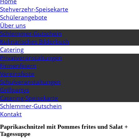
Home
Stehverzehr-Speisekarte
Schülerangebote
Über uns
Schlemmer-Gutschein
Kulinarisches Bilderbuch
Catering
Privatveranstaltungen
Firmenfeiern
Vereinsfeste
Schulveranstaltungen
Grillpartys
Catering-Speisekarte
Schlemmer-Gutschein
Kontakt
Paprikaschnitzel mit Pommes frites und Salat +
Tagessuppe