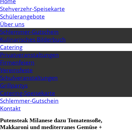
Home
Stehverzehr-Speisekarte
Schülerangebote
Über uns
Schlemmer-Gutschein
Kulinarisches Bilderbuch
Catering
Privatveranstaltungen
Firmenfeiern
Vereinsfeste
Schulveranstaltungen
Grillpartys
Catering-Speisekarte
Schlemmer-Gutschein
Kontakt
Putensteak Milanese dazu Tomatensoße,
Makkaroni und mediterranes Gemüse +