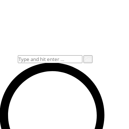
Öffnungszeiten
Mo. – Fr.: 8.30 – 14.00 Uhr
(Sa., So. und Feiertag auf Vorbestellung)
Rechtliches
Datenschutz
Impressum
Widerrufsbelehrung
Allgemeine Geschäftsbedingungen (AGB)
Suche
Search: