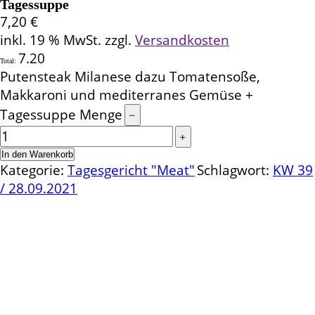
Tagessuppe
7,20
€
inkl. 19 % MwSt.
zzgl.
Versandkosten
7.20
Total:
Putensteak Milanese dazu Tomatensoße,
Makkaroni und mediterranes Gemüse +
Tagessuppe Menge
In den Warenkorb
Kategorie:
Tagesgericht "Meat"
Schlagwort:
KW 39
/ 28.09.2021
Kontakt
Schlemmereck Plato
Gisela und Thomas Plato
Hauptstraße 1
72654 Neckartenzlingen
Telefon: 0 71 27 / 2 26 13
E-Mail: info@schlemmereck-plato.de