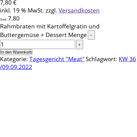
7,80
€
inkl. 19 % MwSt.
zzgl.
Versandkosten
7.80
Total:
Rahmbraten mit Kartoffelgratin und
Buttergemüse + Dessert Menge
In den Warenkorb
Kategorie:
Tagesgericht "Meat"
Schlagwort:
KW 36
/09.09.2022
Kontakt
Schlemmereck Plato
Gisela und Thomas Plato
Hauptstraße 1
72654 Neckartenzlingen
Telefon: 0 71 27 / 2 26 13
E-Mail: info@schlemmereck-plato.de
Öffnungszeiten
Mo. – Fr.: 8.30 – 14.00 Uhr
(Sa., So. und Feiertag auf Vorbestellung)