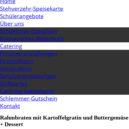
Home
Stehverzehr-Speisekarte
Schülerangebote
Über uns
Schlemmer-Gutschein
Kulinarisches Bilderbuch
Catering
Privatveranstaltungen
Firmenfeiern
Vereinsfeste
Schulveranstaltungen
Grillpartys
Catering-Speisekarte
Schlemmer-Gutschein
Kontakt
Rahmbraten mit Kartoffelgratin und Buttergemüse
+ Dessert