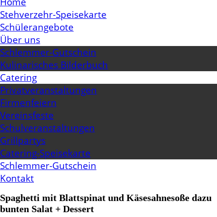
Home
Stehverzehr-Speisekarte
Schülerangebote
Über uns
Schlemmer-Gutschein
Kulinarisches Bilderbuch
Catering
Privatveranstaltungen
Firmenfeiern
Vereinsfeste
Schulveranstaltungen
Grillpartys
Catering-Speisekarte
Schlemmer-Gutschein
Kontakt
Spaghetti mit Blattspinat und Käsesahnesoße dazu
bunten Salat + Dessert