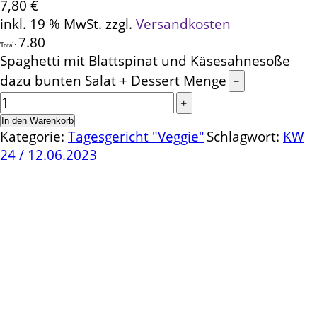
7,80
€
inkl. 19 % MwSt.
zzgl.
Versandkosten
7.80
Total:
Spaghetti mit Blattspinat und Käsesahnesoße
dazu bunten Salat + Dessert Menge
In den Warenkorb
Kategorie:
Tagesgericht "Veggie"
Schlagwort:
KW
24 / 12.06.2023
Kontakt
Schlemmereck Plato
Gisela und Thomas Plato
Hauptstraße 1
72654 Neckartenzlingen
Telefon: 0 71 27 / 2 26 13
E-Mail: info@schlemmereck-plato.de
Öffnungszeiten
Mo. – Fr.: 8.30 – 14.00 Uhr
(Sa., So. und Feiertag auf Vorbestellung)